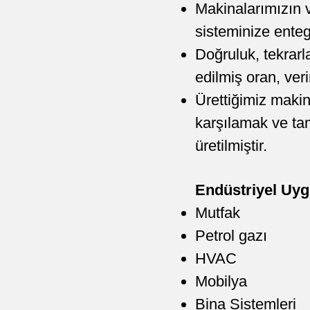
Makinalarımızın v
sisteminize ente
Doğruluk, tekrarla
edilmiş oran, verim
Ürettiğimiz makin
karşılamak ve tam
üretilmiştir.
Endüstriyel Uyg
Mutfak
Petrol gazı
HVAC
Mobilya
Bina Sistemleri