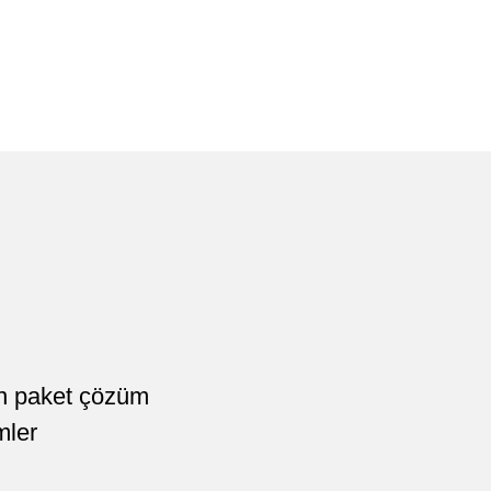
an paket çözüm
mler